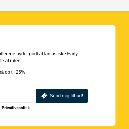
 allerede nyder godt af fantastiske Early
e af ruter!
å op til 25%
Send mig tilbud!
.
Privatlivspolitik