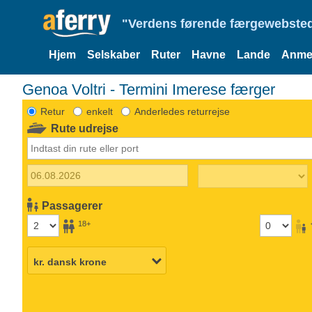
"Verdens førende færgewebsted
Hjem
Selskaber
Ruter
Havne
Lande
Anmel
Genoa Voltri - Termini Imerese færger
Retur
enkelt
Anderledes returrejse
Rute udrejse
Passagerer
18+