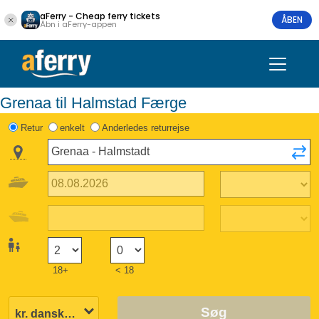
aFerry - Cheap ferry tickets
ÅBEN
Åbn i aFerry-appen
Grenaa til Halmstad Færge
Retur
enkelt
Anderledes returrejse
18+
< 18
Søg