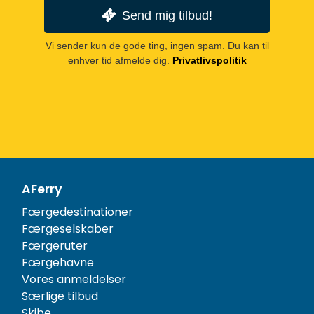
Send mig tilbud!
Vi sender kun de gode ting, ingen spam. Du kan til
enhver tid afmelde dig.
Privatlivspolitik
AFerry
Færgedestinationer
Færgeselskaber
Færgeruter
Færgehavne
Vores anmeldelser
Særlige tilbud
Skibe