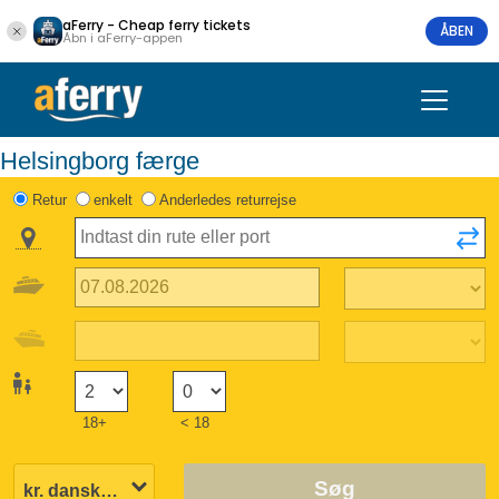
aFerry - Cheap ferry tickets
ÅBEN
Åbn i aFerry-appen
Helsingborg færge
Retur
enkelt
Anderledes returrejse
18+
< 18
Søg