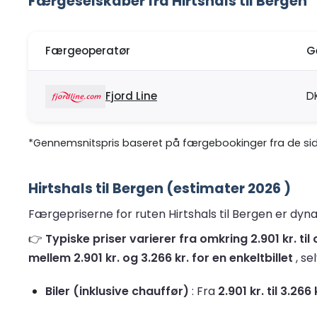
Færgeselskaber fra Hirtshals til Bergen
Færgeoperatør
G
Fjord Line
D
*Gennemsnitspris baseret på færgebookinger fra de sids
Hirtshals til Bergen (estimater 2026 )
Færgepriserne for ruten Hirtshals til Bergen er dyna
👉
Typiske priser varierer fra omkring 2.901 kr. t
mellem 2.901 kr. og 3.266 kr. for en enkeltbillet
, se
Biler (inklusive chauffør)
: Fra
2.901 kr. til 3.266 