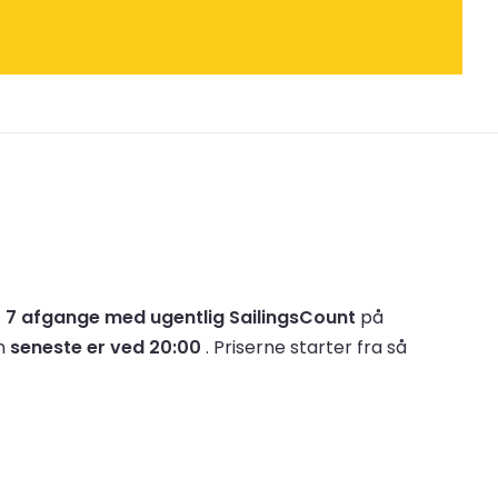
t
7 afgange med ugentlig SailingsCount
på
en
seneste er ved 20:00
.
Priserne starter fra så