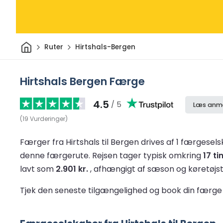
Hjem
Ruter
Hirtshals-Bergen
Hirtshals Bergen Færge
4.5
/ 5
Læs anme
(
19
Vurderinger
)
Færger fra Hirtshals til Bergen drives af 1 færgesel
denne færgerute.
Rejsen tager typisk omkring
17 t
lavt som
2.901 kr.
, afhængigt af sæson og køretøjs
Tjek den seneste tilgængelighed og book din færge 