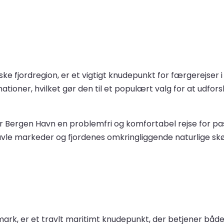
ske fjordregion, er et vigtigt knudepunkt for færgerejser
inationer, hvilket gør den til et populært valg for at ud
rer Bergen Havn en problemfri og komfortabel rejse for p
ravle markeder og fjordenes omkringliggende naturlige sk
nmark, er et travlt maritimt knudepunkt, der betjener båd