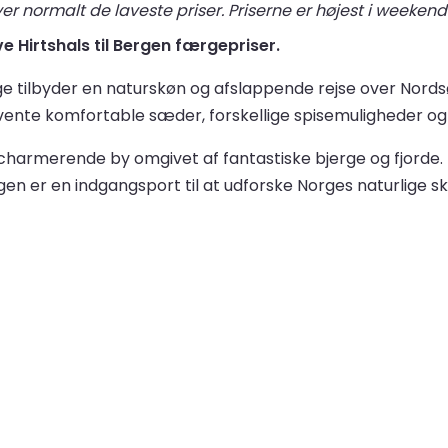
r normalt de laveste priser. Priserne er højest i weekend
ve Hirtshals til Bergen færgepriser.
rge tilbyder en naturskøn og afslappende rejse over Nord
ente komfortable sæder, forskellige spisemuligheder og u
n charmerende by omgivet af fantastiske bjerge og fjorde
 er en indgangsport til at udforske Norges naturlige s