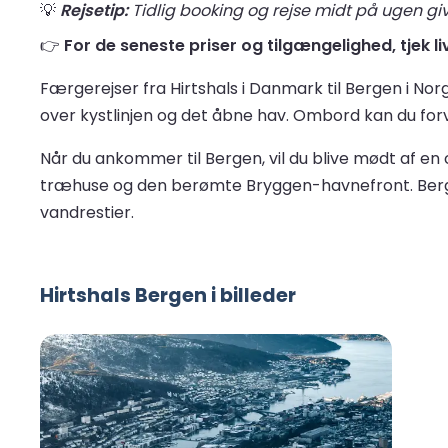
💡
Rejsetip:
Tidlig booking og rejse midt på ugen give
👉
For de seneste priser og tilgængelighed, tjek li
Færgerejser fra Hirtshals i Danmark til Bergen i No
over kystlinjen og det åbne hav. Ombord kan du forv
Når du ankommer til Bergen, vil du blive mødt af e
træhuse og den berømte Bryggen-havnefront. Bergen
vandrestier.
Hirtshals Bergen i billeder