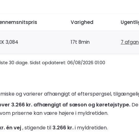
ennemsnitspris
Varighed
Ugentl
KK 3,084
17t 8min
7 afga
te 30 dage. Sidst opdateret: 06/08/2026 01:00
miske og varierer afhængigt af efterspørgsel, tilgængelig
il over 3.266 kr. afhængigt af sæson og køretøjstype.
De 
lvom priserne kan være højere i myldretiden.
kr. én vej
, stigende til
3.266 kr.
i myldretiden.