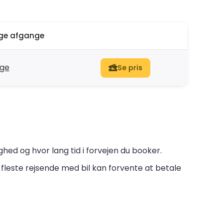
ige afgange
nge
Se pris
hed og hvor lang tid i forvejen du booker.
fleste rejsende med bil kan forvente at betale