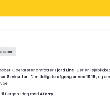
ldelser
skaber.
Operatører omfatter
Fjord Line
.
Der er i øjeblikke
imer 8 minutter
.
Den
tidligste afgang er ved 19:15
, og d
type.
til Bergen i dag med
AFerry
.