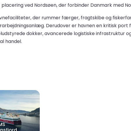
e placering ved Nordsøen, der forbinder Danmark med Norg
faciliteter, der rummer færger, fragtskibe og fiskerfartø
orarbejdningsanlæg. Derudover er havnen en kritisk port f
eludstyrede dokker, avancerede logistiske infrastruktur o
al handel.
MS
nsfjord