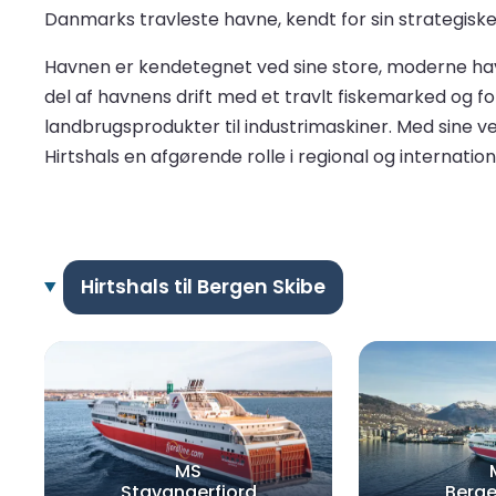
Danmarks travleste havne, kendt for sin strategisk
Havnen er kendetegnet ved sine store, moderne havne
del af havnens drift med et travlt fiskemarked og f
landbrugsprodukter til industrimaskiner. Med sine v
Hirtshals en afgørende rolle i regional og internation
Hirtshals til Bergen Skibe
MS
Stavangerfjord
Berge