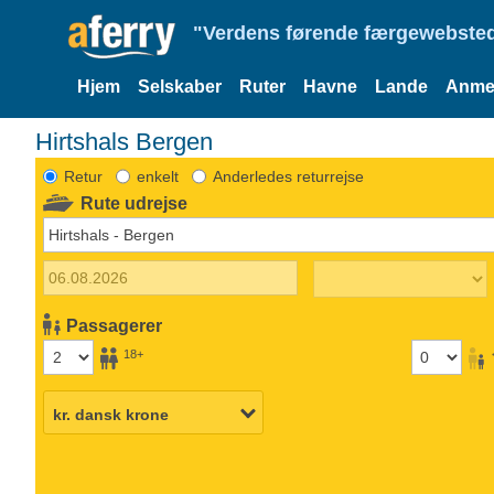
"Verdens førende færgewebsted
Hjem
Selskaber
Ruter
Havne
Lande
Anmel
Hirtshals Bergen
Retur
enkelt
Anderledes returrejse
Rute udrejse
Passagerer
18+