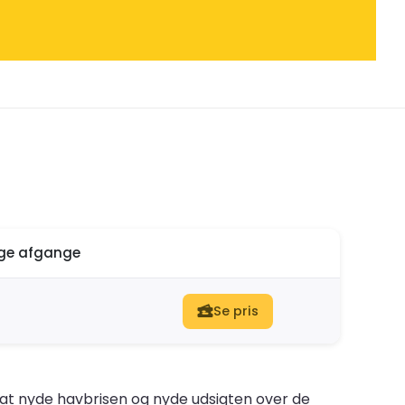
ige afgange
Se pris
 at nyde havbrisen og nyde udsigten over de