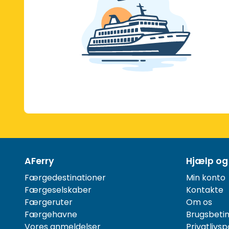
AFerry
Hjælp og
Færgedestinationer
Min konto
Færgeselskaber
Kontakte
Færgeruter
Om os
Færgehavne
Brugsbetin
Vores anmeldelser
Privatlivspo