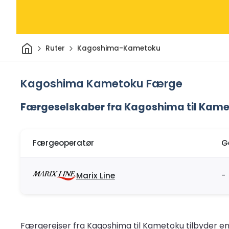
Hjem
Ruter
Kagoshima-Kametoku
Kagoshima Kametoku Færge
Færgeselskaber fra Kagoshima til Kam
Færgeoperatør
G
Marix Line
-
Færgerejser fra Kagoshima til Kametoku tilbyder en