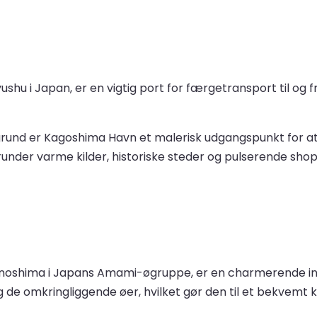
shu i Japan, er en vigtig port for færgetransport til og f
nd er Kagoshima Havn et malerisk udgangspunkt for at ud
runder varme kilder, historiske steder og pulserende sh
unoshima i Japans Amami-øgruppe, er en charmerende ind
g de omkringliggende øer, hvilket gør den til et bekvemt