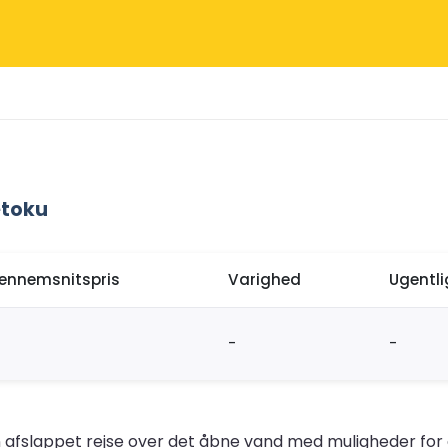
etoku
ennemsnitspris
Varighed
Ugentl
-
-
 afslappet rejse over det åbne vand med muligheder for