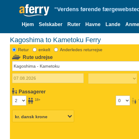
"Verdens førende færgewebsted
Hjem
Selskaber
Ruter
Havne
Lande
Anmel
Kagoshima to Kametoku Ferry
Retur
enkelt
Anderledes returrejse
Rute udrejse
Passagerer
18+