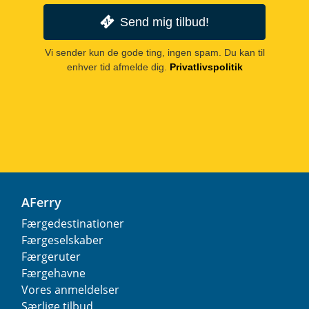
Send mig tilbud!
Vi sender kun de gode ting, ingen spam. Du kan til
enhver tid afmelde dig.
Privatlivspolitik
AFerry
Færgedestinationer
Færgeselskaber
Færgeruter
Færgehavne
Vores anmeldelser
Særlige tilbud