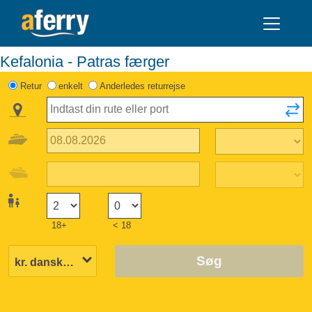
Kefalonia - Patras færger
Retur
enkelt
Anderledes returrejse
18+
< 18
Søg