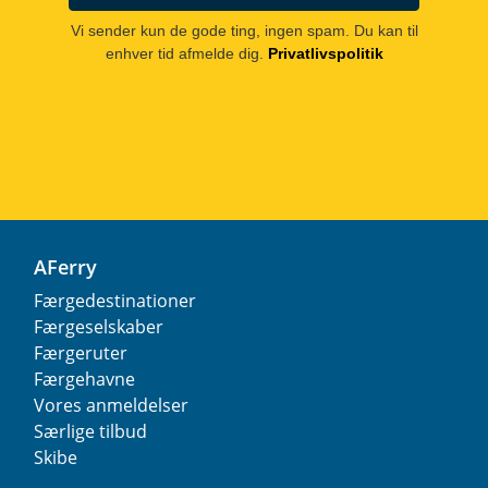
Vi sender kun de gode ting, ingen spam. Du kan til
enhver tid afmelde dig.
Privatlivspolitik
AFerry
Færgedestinationer
Færgeselskaber
Færgeruter
Færgehavne
Vores anmeldelser
Særlige tilbud
Skibe