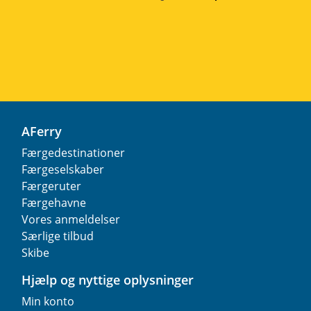
AFerry
Færgedestinationer
Færgeselskaber
Færgeruter
Færgehavne
Vores anmeldelser
Særlige tilbud
Skibe
Hjælp og nyttige oplysninger
Min konto