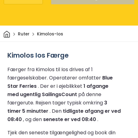
Hjem
Ruter
Kimolos-Ios
Kimolos Ios Færge
Færger fra Kimolos til Ios drives af 1
færgeselskaber.
Operatører omfatter
Blue
Star Ferries
.
Der er i øjeblikket
1 afgange
med ugentlig SailingsCount
på denne
færgerute.
Rejsen tager typisk omkring
3
timer 5 minutter
.
Den
tidligste afgang er ved
08:40
, og den
seneste er ved 08:40
.
Tjek den seneste tilgængelighed og book din