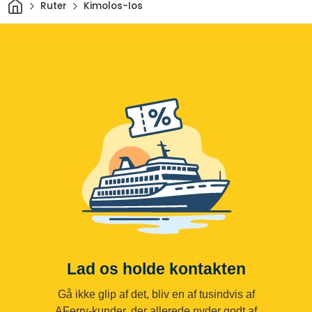
Hjem
Ruter
Kimolos-Ios
Lad os holde kontakten
Gå ikke glip af det, bliv en af tusindvis af
AFerry-kunder, der allerede nyder godt af