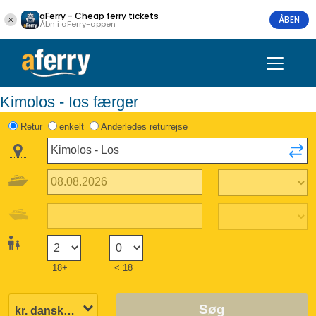
aFerry - Cheap ferry tickets
ÅBEN
Åbn i aFerry-appen
Kimolos - Ios færger
Retur
enkelt
Anderledes returrejse
18+
< 18
Søg