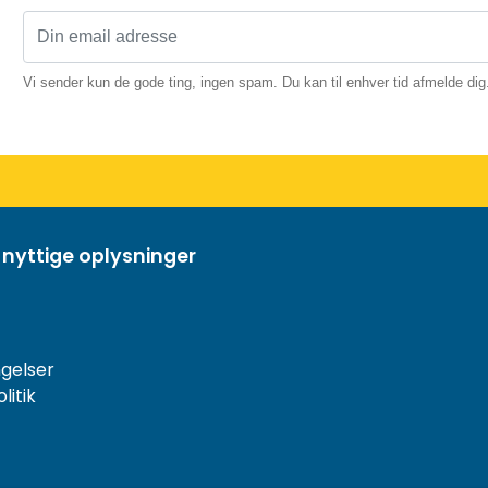
Vi sender kun de gode ting, ingen spam. Du kan til enhver tid afmelde dig
 nyttige oplysninger
gelser
litik