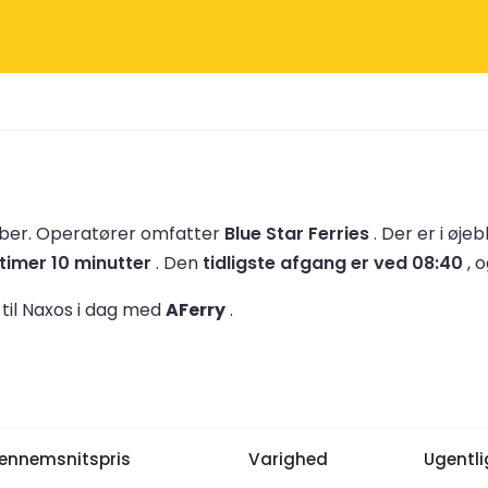
aber.
Operatører omfatter
Blue Star Ferries
.
Der er i øjeb
 timer 10 minutter
.
Den
tidligste afgang er ved 08:40
, 
til Naxos i dag med
AFerry
.
ennemsnitspris
Varighed
Ugentl