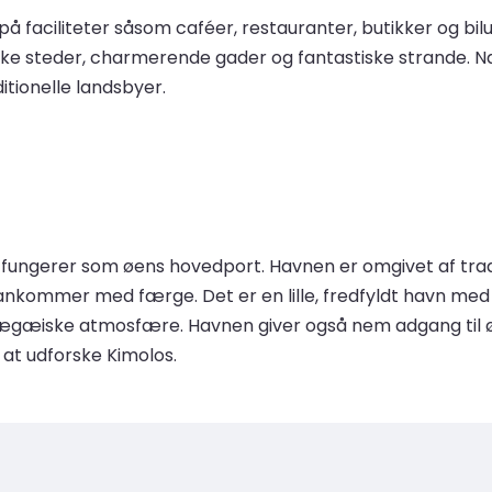
å faciliteter såsom caféer, restauranter, butikker og b
oriske steder, charmerende gader og fantastiske strande.
itionelle landsbyer.
 fungerer som øens hovedport. Havnen er omgivet af tradi
nkommer med færge. Det er en lille, fredfyldt havn med e
e ægæiske atmosfære. Havnen giver også nem adgang til
r at udforske Kimolos.