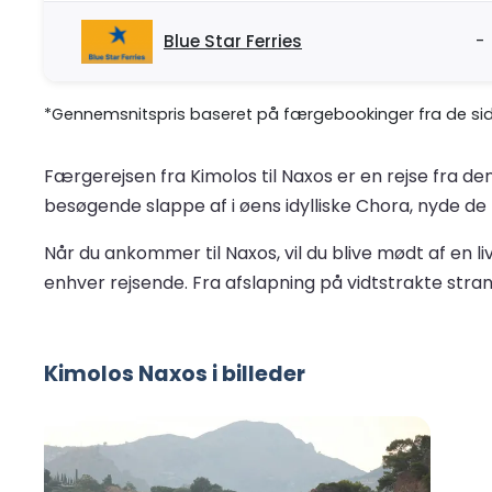
Blue Star Ferries
-
*Gennemsnitspris baseret på færgebookinger fra de sids
Færgerejsen fra Kimolos til Naxos er en rejse fra de
besøgende slappe af i øens idylliske Chora, nyde de
Når du ankommer til Naxos, vil du blive mødt af en li
enhver rejsende. Fra afslapning på vidtstrakte stran
Kimolos Naxos i billeder