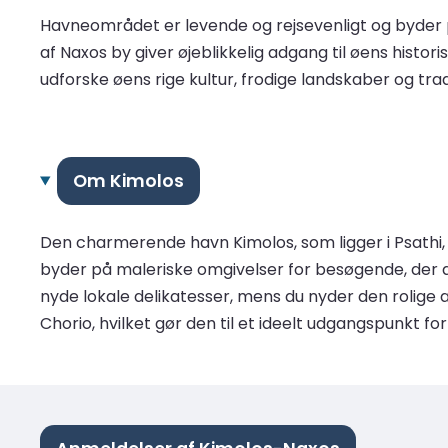
Havneområdet er levende og rejsevenligt og byder p
af Naxos by giver øjeblikkelig adgang til øens hist
udforske øens rige kultur, frodige landskaber og trad
Om Kimolos
Den charmerende havn Kimolos, som ligger i Psathi,
byder på maleriske omgivelser for besøgende, der a
nyde lokale delikatesser, mens du nyder den rolig
Chorio, hvilket gør den til et ideelt udgangspunkt fo