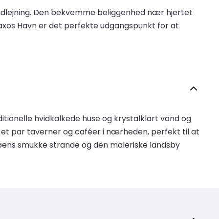
iludlejning. Den bekvemme beliggenhed nær hjertet
 Naxos Havn er det perfekte udgangspunkt for at
tionelle hvidkalkede huse og krystalklart vand og
t par taverner og caféer i nærheden, perfekt til at
 øens smukke strande og den maleriske landsby