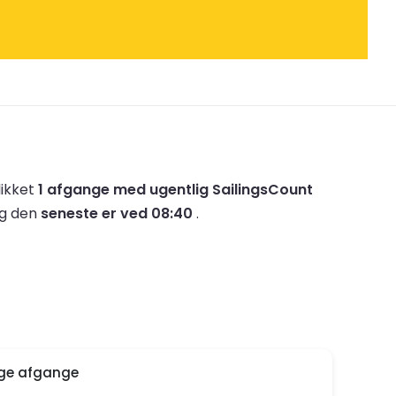
likket
1 afgange med ugentlig SailingsCount
og den
seneste er ved 08:40
.
ige afgange