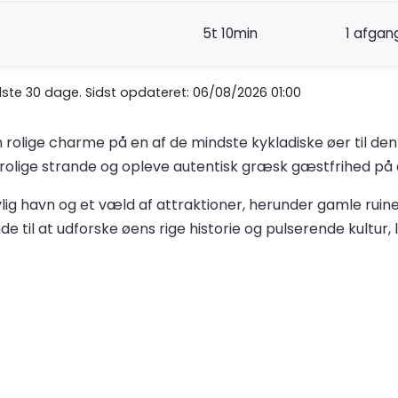
5t 10min
1 afgan
te 30 dage. Sidst opdateret: 06/08/2026 01:00
n rolige charme på en af de mindste kykladiske øer til den 
 rolige strande og opleve autentisk græsk gæstfrihed på 
vlig havn og et væld af attraktioner, herunder gamle ruine
de til at udforske øens rige historie og pulserende kultur