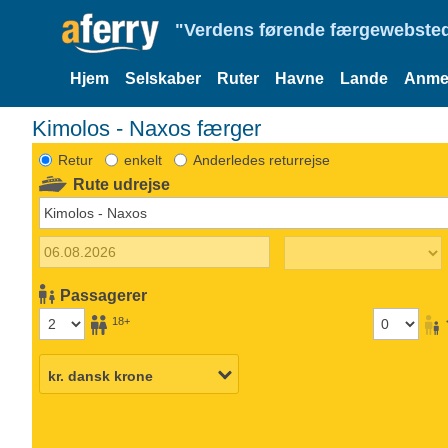
"Verdens førende færgewebsted
Hjem
Selskaber
Ruter
Havne
Lande
Anmel
Kimolos - Naxos færger
Retur
enkelt
Anderledes returrejse
Rute udrejse
Passagerer
18+