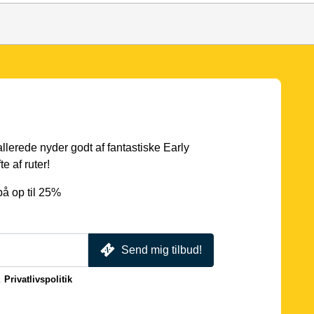
 allerede nyder godt af fantastiske Early
e af ruter!
å op til 25%
Send mig tilbud!
.
Privatlivspolitik