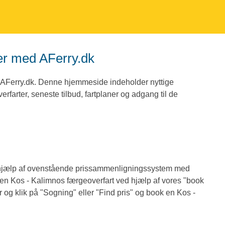
ter med AFerry.dk
 AFerry.dk. Denne hjemmeside indeholder nyttige
farter, seneste tilbud, fartplaner og adgang til de
d hjælp af ovenstående prissammenligningssystem med
ke en Kos - Kalimnos færgeoverfart ved hjælp af vores "book
r og klik på "Sogning" eller "Find pris" og book en Kos -