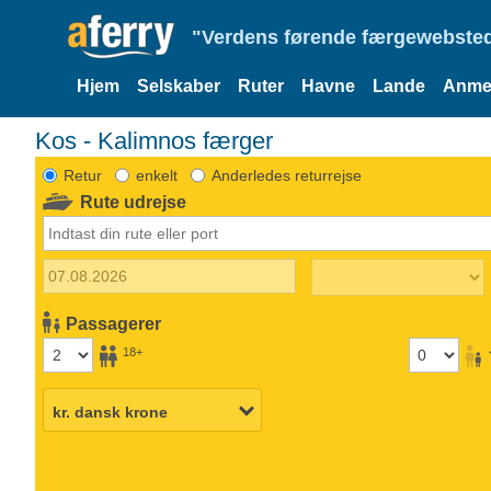
"Verdens førende færgewebsted
Hjem
Selskaber
Ruter
Havne
Lande
Anmel
Kos - Kalimnos færger
Retur
enkelt
Anderledes returrejse
Rute udrejse
Passagerer
18+