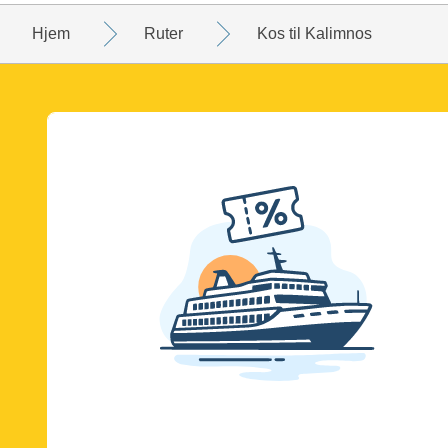
Hjem
Ruter
Kos til Kalimnos