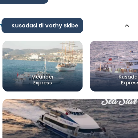
Kusadasi til Vathy Skibe
Meander
Kusada
Express
Expres