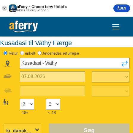
aFerry - Cheap ferry tickets
ÅBEN
Åbn i aFerry-appen
Kusadasi til Vathy Færge
Retur
enkelt
Anderledes returrejse
18+
< 18
Søg