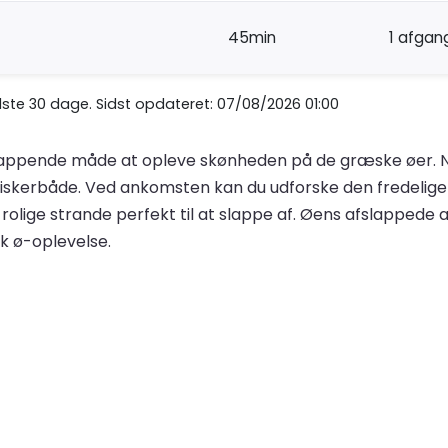
45min
1 afgan
te 30 dage. Sidst opdateret: 07/08/2026 01:00
 afslappende måde at opleve skønheden på de græske øer. 
e fiskerbåde. Ved ankomsten kan du udforske den fredelige
, og rolige strande perfekt til at slappe af. Øens afsla
sk ø-oplevelse.