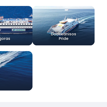
Dodekanisos
goras
Pride