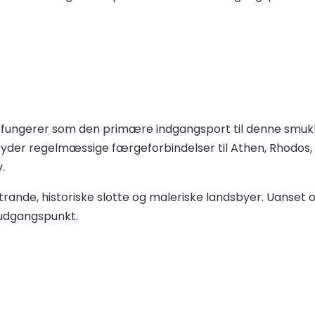
, fungerer som den primære indgangsport til denne smukk
tilbyder regelmæssige færgeforbindelser til Athen, Rhodos
.
ande, historiske slotte og maleriske landsbyer. Uanset o
 udgangspunkt.