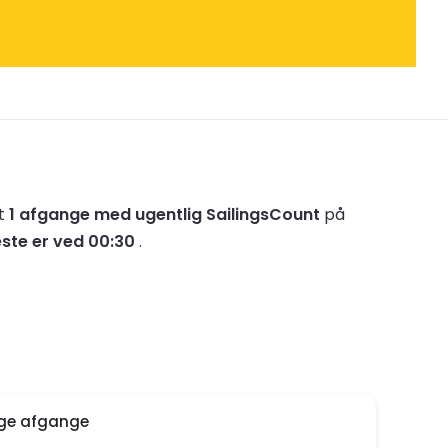
et
1 afgange med ugentlig SailingsCount
på
ste er ved 00:30
.
ige afgange