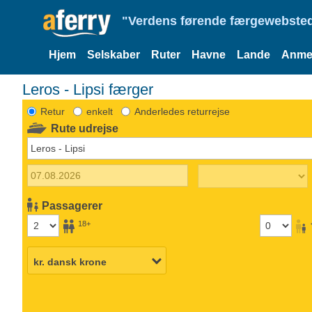
"Verdens førende færgewebsted
Hjem
Selskaber
Ruter
Havne
Lande
Anmel
Leros - Lipsi færger
Retur
enkelt
Anderledes returrejse
Rute udrejse
Passagerer
18+