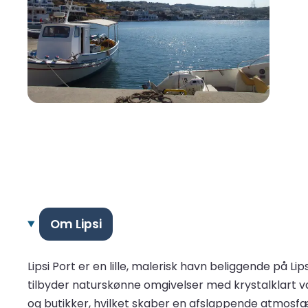
Om Lipsi
Lipsi Port er en lille, malerisk havn beliggende på
tilbyder naturskønne omgivelser med krystalklart 
og butikker, hvilket skaber en afslappende atmosfær