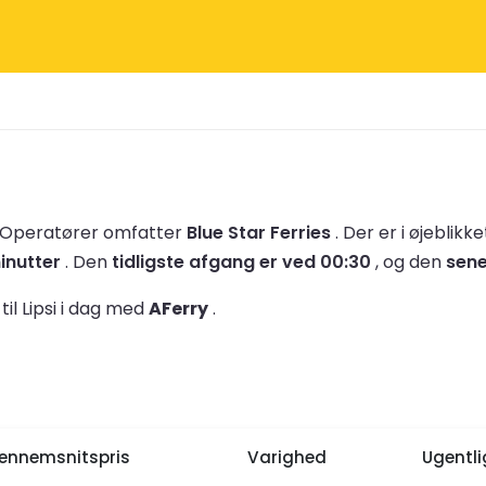
Operatører omfatter
Blue Star Ferries
.
Der er i øjeblikk
inutter
.
Den
tidligste afgang er ved 00:30
, og den
sene
il Lipsi i dag med
AFerry
.
ennemsnitspris
Varighed
Ugentl