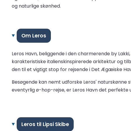
og naturlige skønhed.
Om Leros
Leros Havn, beliggende i den charmerende by Lakki
karakteristiske italienskinspirerede arkitektur og 
den til et vigtigt stop for rejsende i Det Ægæiske Hav
Besøgende kan nemt udforske Leros' naturskønne str
eventyrlig ø-hop-rejse, er Leros Havn det perfekte
Leros til Lipsi Skibe