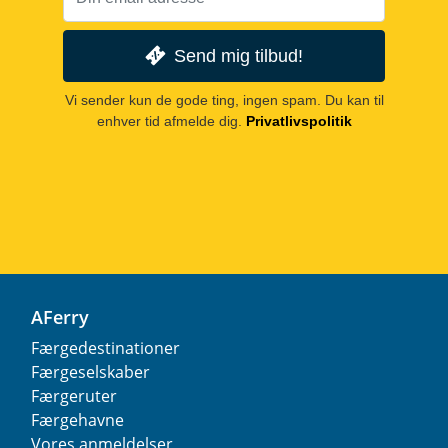
Send mig tilbud!
Vi sender kun de gode ting, ingen spam. Du kan til
enhver tid afmelde dig.
Privatlivspolitik
AFerry
Færgedestinationer
Færgeselskaber
Færgeruter
Færgehavne
Vores anmeldelser