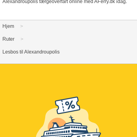
Alexandroupolis færgeoverfart online med AFerry.dk idag.
Hjem
Ruter
Lesbos til Alexandroupolis