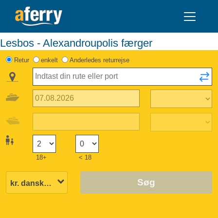
Lesbos - Alexandroupolis færger
Retur
enkelt
Anderledes returrejse
18+
< 18
Søg