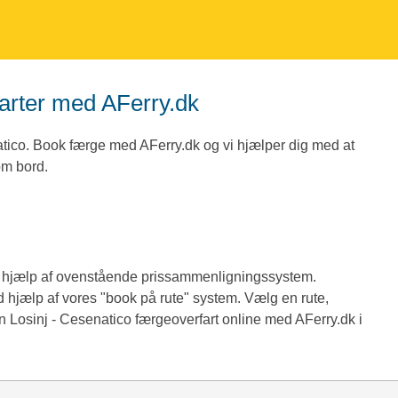
farter med AFerry.dk
natico. Book færge med AFerry.dk og vi hjælper dig med at
 om bord.
ed hjælp af ovenstående prissammenligningssystem.
d hjælp af vores "book på rute" system. Vælg en rute,
n Losinj - Cesenatico færgeoverfart online med AFerry.dk i