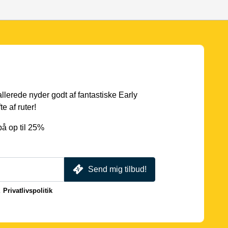
 allerede nyder godt af fantastiske Early
e af ruter!
å op til 25%
Send mig tilbud!
.
Privatlivspolitik