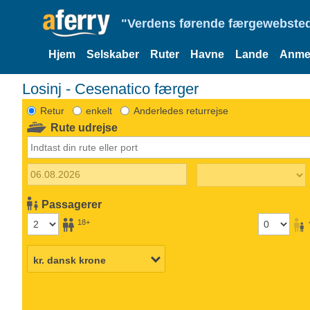
"Verdens førende færgewebsted
Hjem
Selskaber
Ruter
Havne
Lande
Anmel
Losinj - Cesenatico færger
Retur
enkelt
Anderledes returrejse
Rute udrejse
Passagerer
18+