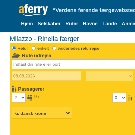
"Verdens førende færgewebsted
Hjem
Selskaber
Ruter
Havne
Lande
Anmel
Milazzo - Rinella færger
Retur
enkelt
Anderledes returrejse
Rute udrejse
Passagerer
18+