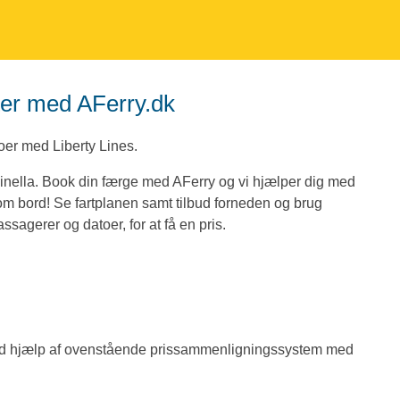
rter med AFerry.dk
 oer med Liberty Lines.
Rinella. Book din færge med AFerry og vi hjælper dig med
r om bord! Se fartplanen samt tilbud forneden og brug
ssagerer og datoer, for at få en pris.
r ved hjælp af ovenstående prissammenligningssystem med