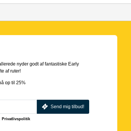
 allerede nyder godt af fantastiske Early
e af ruter!
å op til 25%
Send mig tilbud!
.
Privatlivspolitik