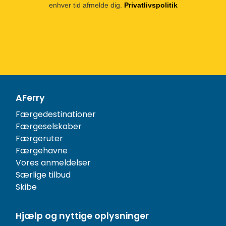
enhver tid afmelde dig.
Privatlivspolitik
AFerry
Færgedestinationer
Færgeselskaber
Færgeruter
Færgehavne
Vores anmeldelser
Særlige tilbud
Skibe
Hjælp og nyttige oplysninger