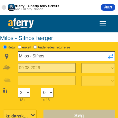
aFerry - Cheap ferry tickets
ÅBEN
Åbn i aFerry-appen
Milos - Sifnos færger
Retur
enkelt
Anderledes returrejse
18+
< 18
Søg