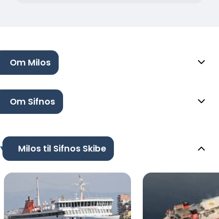
Om Milos
Om Sifnos
Milos til Sifnos Skibe