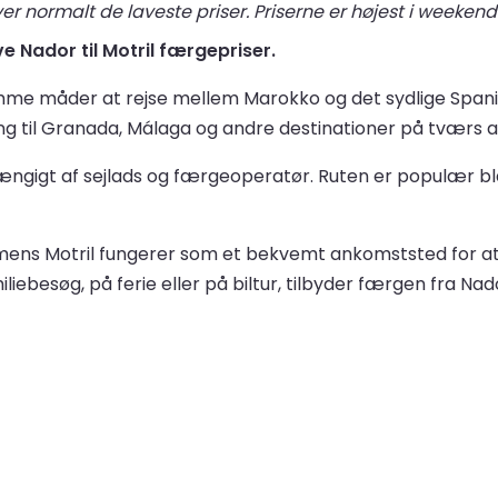
r normalt de laveste priser. Priserne er højest i weekend
ve Nador til Motril færgepriser.
emme måder at rejse mellem Marokko og det sydlige Spa
 til Granada, Málaga og andre destinationer på tværs af
fhængigt af sejlads og færgeoperatør. Ruten er populær 
o, mens Motril fungerer som et bekvemt ankomststed for a
ebesøg, på ferie eller på biltur, tilbyder færgen fra Nado