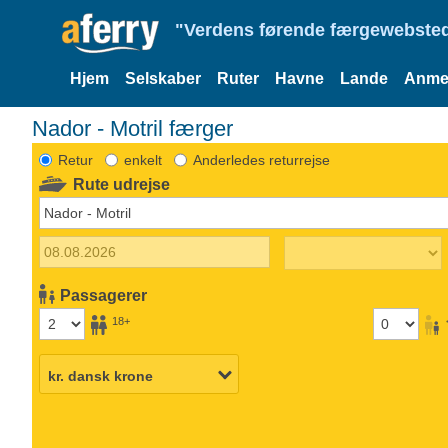
"Verdens førende færgewebsted
Hjem
Selskaber
Ruter
Havne
Lande
Anmel
Nador - Motril færger
Retur
enkelt
Anderledes returrejse
Rute udrejse
Passagerer
18+