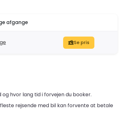
ige afgange
nge
Se pris
og hvor lang tid i forvejen du booker.
fleste rejsende med bil kan forvente at betale