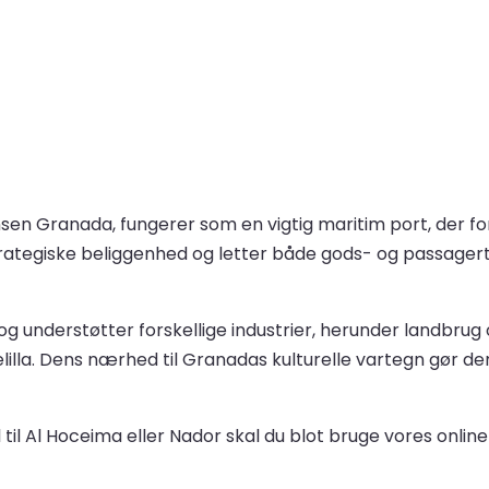
insen Granada, fungerer som en vigtig maritim port, der 
ategiske beliggenhed og letter både gods- og passagertraf
g understøtter forskellige industrier, herunder landbrug 
illa. Dens nærhed til Granadas kulturelle vartegn gør den
l til Al Hoceima eller Nador skal du blot bruge vores onli