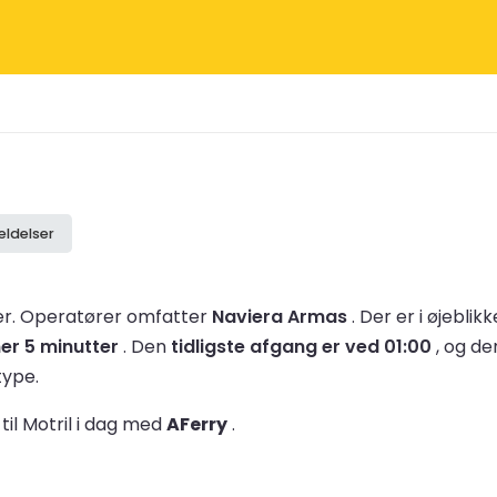
ldelser
er.
Operatører omfatter
Naviera Armas
.
Der er i øjeblik
mer 5 minutter
.
Den
tidligste afgang er ved 01:00
, og d
type.
il Motril i dag med
AFerry
.