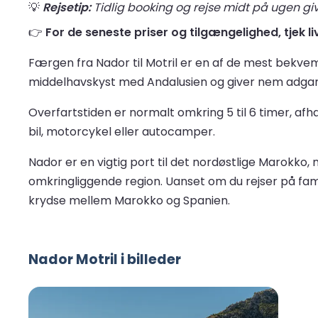
💡
Rejsetip:
Tidlig booking og rejse midt på ugen give
👉
For de seneste priser og tilgængelighed, tjek li
Færgen fra Nador til Motril er en af de mest bekv
middelhavskyst med Andalusien og giver nem adgang
Overfartstiden er normalt omkring 5 til 6 timer, a
bil, motorcykel eller autocamper.
Nador er en vigtig port til det nordøstlige Marokk
omkringliggende region. Uanset om du rejser på famili
krydse mellem Marokko og Spanien.
Nador Motril i billeder