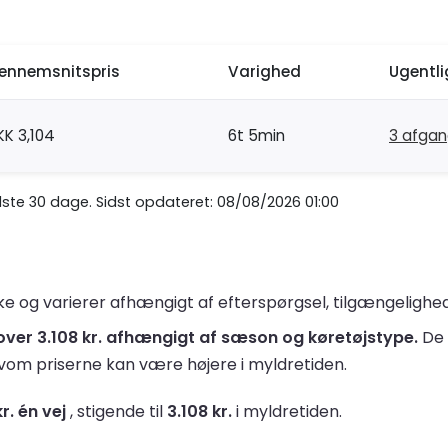
ennemsnitspris
Varighed
Ugentl
KK 3,104
6t 5min
3 afga
te 30 dage. Sidst opdateret: 08/08/2026 01:00
e og varierer afhængigt af efterspørgsel, tilgængelighed 
il over 3.108 kr. afhængigt af sæson og køretøjstype.
De 
lvom priserne kan være højere i myldretiden.
kr. én vej
, stigende til
3.108 kr.
i myldretiden.