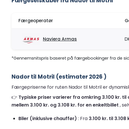
Færgeselskaber fra Nador til Motril
Færgeoperatør
G
Naviera Armas
D
*Gennemsnitspris baseret på færgebookinger fra de sids
Nador til Motril (estimater 2026 )
Færgepriserne for ruten Nador til Motril er dynamisk
👉
Typiske priser varierer fra omkring 3.100 kr. t
mellem 3.100 kr. og 3.108 kr. for en enkeltbillet
, se
Biler (inklusive chauffør)
: Fra
3.100 kr. til 3.108 