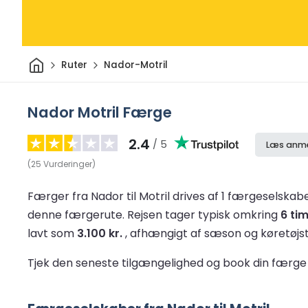
Hjem
Ruter
Nador-Motril
Nador Motril Færge
2.4
/ 5
Læs anme
(
25
Vurderinger
)
Færger fra Nador til Motril drives af 1 færgeselskab
denne færgerute.
Rejsen tager typisk omkring
6 ti
lavt som
3.100 kr.
, afhængigt af sæson og køretøjs
Tjek den seneste tilgængelighed og book din færge t