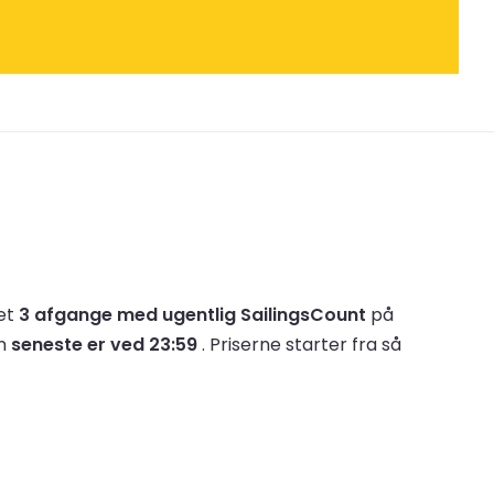
ket
3 afgange med ugentlig SailingsCount
på
en
seneste er ved 23:59
.
Priserne starter fra så