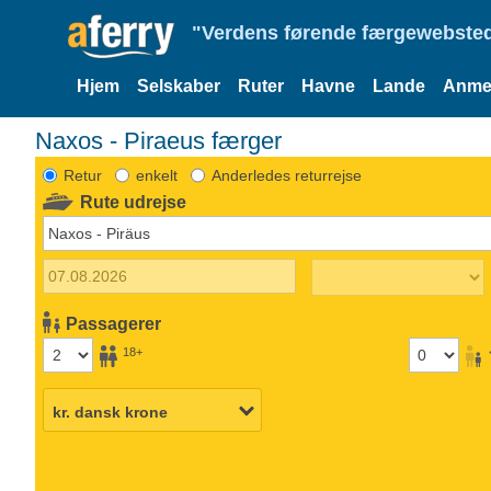
"Verdens førende færgewebsted
Hjem
Selskaber
Ruter
Havne
Lande
Anmel
Naxos - Piraeus færger
Retur
enkelt
Anderledes returrejse
Rute udrejse
Passagerer
18+