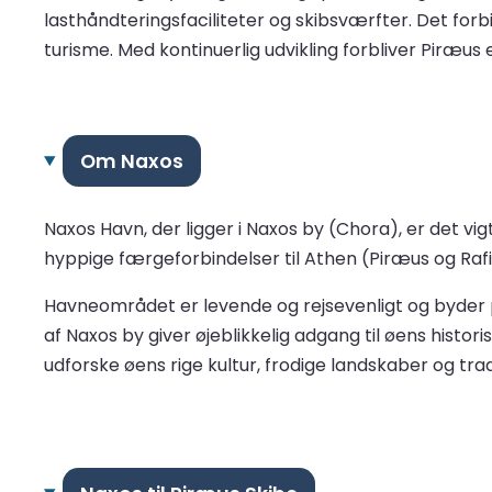
lasthåndteringsfaciliteter og skibsværfter. Det forbi
turisme. Med kontinuerlig udvikling forbliver Piræ
Om Naxos
Naxos Havn, der ligger i Naxos by (Chora), er det v
hyppige færgeforbindelser til Athen (Piræus og Raf
Havneområdet er levende og rejsevenligt og byder p
af Naxos by giver øjeblikkelig adgang til øens hist
udforske øens rige kultur, frodige landskaber og trad