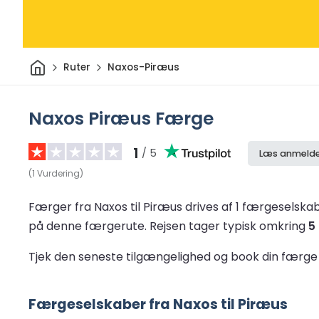
Hjem
Ruter
Naxos-Piræus
Naxos Piræus Færge
1
/ 5
Læs anmelde
(
1
Vurdering
)
Færger fra Naxos til Piræus drives af 1 færgeselska
på denne færgerute.
Rejsen tager typisk omkring
5
Tjek den seneste tilgængelighed og book din færge 
Færgeselskaber fra Naxos til Piræus