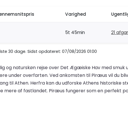
ennemsnitspris
Varighed
Ugentl
5t 45min
21 afga
te 30 dage. Sidst opdateret: 07/08/2026 01:00
elig og naturskøn rejse over Det Ægæiske Hav med smuk u
re under overfarten. Ved ankomsten til Piræus vil du b
ang til Athen. Herfra kan du udforske Athens historiske st
e mere af fastlandet. Piræus fungerer som en perfekt port