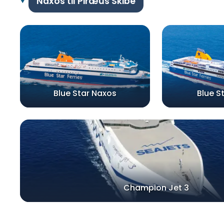
Naxos til Piræus Skibe
Blue Star Naxos
Blue S
Champion Jet 3