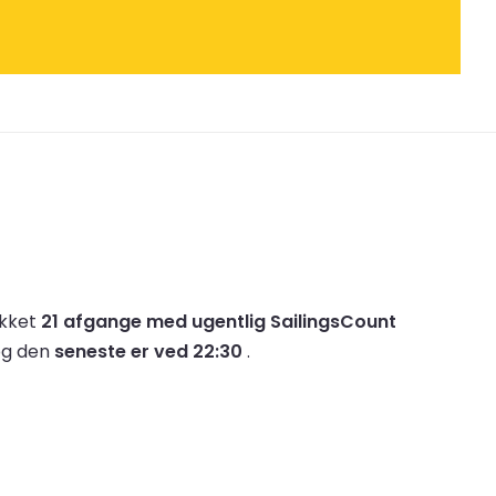
ikket
21 afgange med ugentlig SailingsCount
og den
seneste er ved 22:30
.