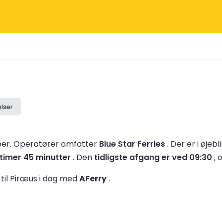
lser
ber.
Operatører omfatter
Blue Star Ferries
.
Der er i øjebl
 timer 45 minutter
.
Den
tidligste afgang er ved 09:30
, 
til Piræus i dag med
AFerry
.