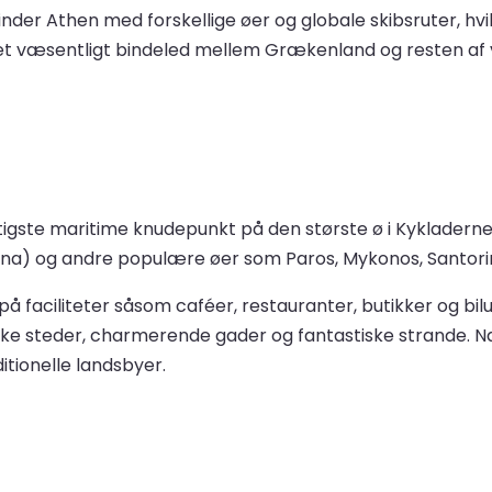
nder Athen med forskellige øer og globale skibsruter, hvil
us et væsentligt bindeled mellem Grækenland og resten af
igtigste maritime knudepunkt på den største ø i Kykladern
ina) og andre populære øer som Paros, Mykonos, Santorin
å faciliteter såsom caféer, restauranter, butikker og b
oriske steder, charmerende gader og fantastiske strande.
itionelle landsbyer.