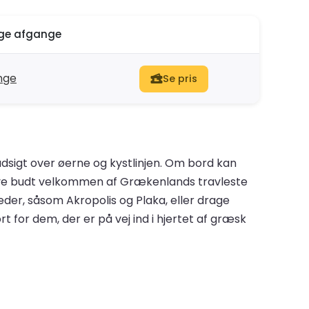
ige afgange
nge
Se pris
dsigt over øerne og kystlinjen. Om bord kan
live budt velkommen af Grækenlands travleste
eder, såsom Akropolis og Plaka, eller drage
 for dem, der er på vej ind i hjertet af græsk