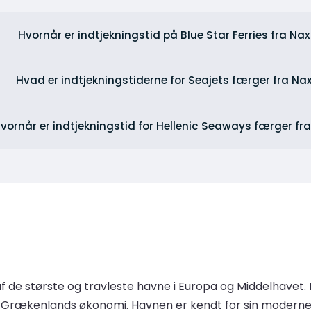
Hvornår er indtjekningstid på Blue Star Ferries fra Na
Hvad er indtjekningstiderne for Seajets færger fra Na
vornår er indtjekningstid for Hellenic Seaways færger fr
f de største og travleste havne i Europa og Middelhavet. D
le i Grækenlands økonomi. Havnen er kendt for sin modern