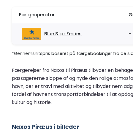
Færgeoperatør
G
Blue Star Ferries
-
*Gennemsnitspris baseret på færgebookinger fra de sids
Færgerejser fra Naxos til Piræus tilbyder en behag
passagererne slappe af og nyde den rolige atmosfæ
havn, der er travl med aktivitet og tilbyder nem adg
fordel af havnens transportforbindelser til at opdag
kultur og historie.
Naxos Piræus i billeder