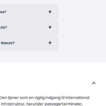
xos?
xos?
a Naxos?
en tjener som en vigtig indgang til international
e infrastruktur, herunder passagerterminaler,