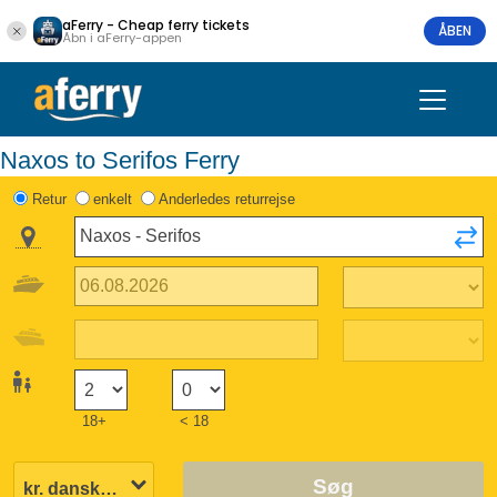
aFerry - Cheap ferry tickets
ÅBEN
Åbn i aFerry-appen
Naxos to Serifos Ferry
Retur
enkelt
Anderledes returrejse
18+
< 18
Søg