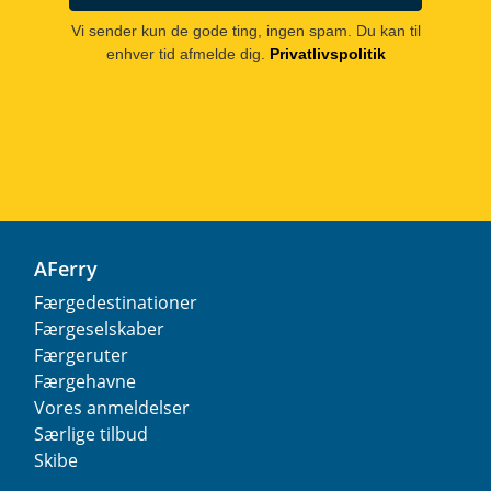
Vi sender kun de gode ting, ingen spam. Du kan til
enhver tid afmelde dig.
Privatlivspolitik
AFerry
Færgedestinationer
Færgeselskaber
Færgeruter
Færgehavne
Vores anmeldelser
Særlige tilbud
Skibe