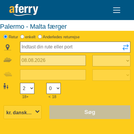
Palermo - Malta færger
Retur
enkelt
Anderledes returrejse
18+
< 18
Søg