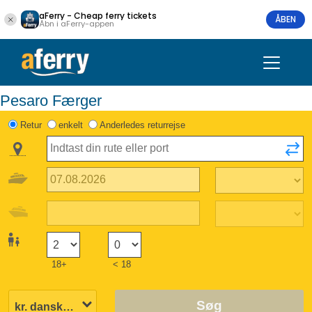
aFerry - Cheap ferry tickets
ÅBEN
Åbn i aFerry-appen
Pesaro Færger
Retur
enkelt
Anderledes returrejse
18+
< 18
Søg