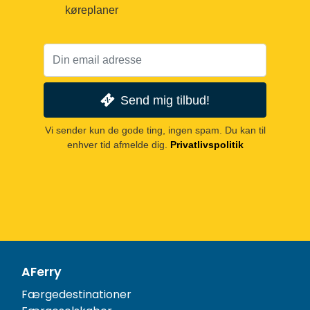
køreplaner
Send mig tilbud!
Vi sender kun de gode ting, ingen spam. Du kan til
enhver tid afmelde dig.
Privatlivspolitik
AFerry
Færgedestinationer