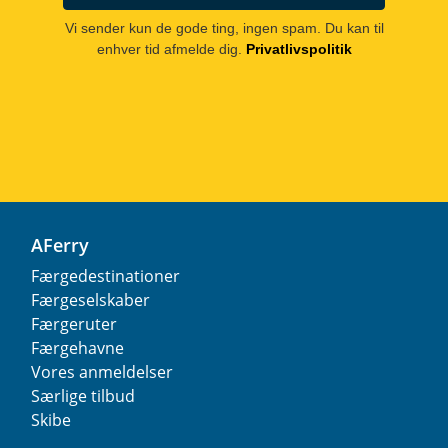
Vi sender kun de gode ting, ingen spam. Du kan til
enhver tid afmelde dig.
Privatlivspolitik
AFerry
Færgedestinationer
Færgeselskaber
Færgeruter
Færgehavne
Vores anmeldelser
Særlige tilbud
Skibe