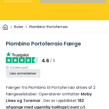
Hjem
Ruter
Piombino-Portoferraio
Piombino Portoferraio Færge
4.6
/ 5
(
6
Vurderinger
)
Læs anmeldelser
Færger fra Piombino til Portoferraio drives af 2
færgeselskaber.
Operatører omfatter
Moby
Lines og Toremar
.
Der er i øjeblikket
182
afgange med ugentlig SailingsCount
på