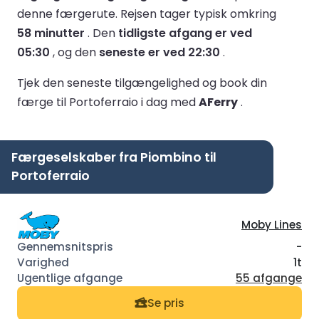
denne færgerute.
Rejsen tager typisk omkring
58 minutter
.
Den
tidligste afgang er ved
05:30
, og den
seneste er ved 22:30
.
Tjek den seneste tilgængelighed og book din
færge til Portoferraio i dag med
AFerry
.
Færgeselskaber fra Piombino til
Portoferraio
Moby Lines
-
1t
55 afgange
Se pris