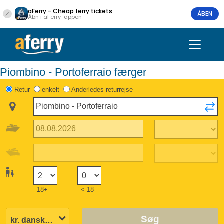
aFerry - Cheap ferry tickets
ÅBEN
Åbn i aFerry-appen
Piombino - Portoferraio færger
Retur
enkelt
Anderledes returrejse
18+
< 18
Søg