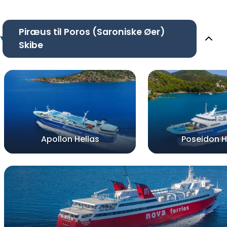
Piræus til Poros (Saroniske Øer)
Skibe
Apollon Hellas
Poseidon H