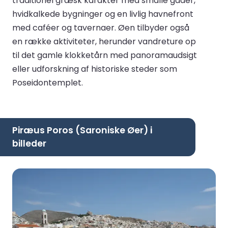
traditionel græsk karakter med smalle gader,
hvidkalkede bygninger og en livlig havnefront
med caféer og tavernaer. Øen tilbyder også
en række aktiviteter, herunder vandreture op
til det gamle klokketårn med panoramaudsigt
eller udforskning af historiske steder som
Poseidontemplet.
Piræus Poros (Saroniske Øer) i
billeder