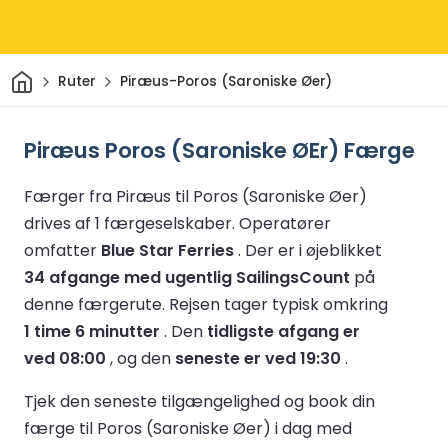
Hjem
Ruter
Piræus-Poros (Saroniske Øer)
Piræus Poros (Saroniske ØEr) Færge
Færger fra Piræus til Poros (Saroniske Øer)
drives af 1 færgeselskaber.
Operatører
omfatter
Blue Star Ferries
.
Der er i øjeblikket
34 afgange med ugentlig SailingsCount
på
denne færgerute.
Rejsen tager typisk omkring
1 time 6 minutter
.
Den
tidligste afgang er
ved 08:00
, og den
seneste er ved 19:30
.
Tjek den seneste tilgængelighed og book din
færge til Poros (Saroniske Øer) i dag med