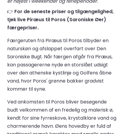
er højest i weekender og ferieperioder.
👉
For de seneste priser og tilgængelighed,
tjek live Piræus til Poros (Saroniske Øer)
færgepriser.
Færgeruten fra Piræus til Poros tilbyder en
naturskøn og afslappet overfart over Den
Saroniske Bugt. Når færgen afgår fra Piræus,
kan passagererne nyde en storslået udsigt
over den athenske kystlinje og Golfens åbne
vand, hvor Poros' grønne bakker gradvist
kommer til syne.
Ved ankomsten til Poros bliver besøgende
budt velkommen af en fredelig og malerisk ø,
kendt for sine fyrreskove, krystalklare vand og
charmerende havn. Øens hovedby er fuld af