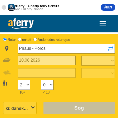
aFerry - Cheap ferry tickets
ÅBEN
Åbn i aFerry-appen
Retur
enkelt
Anderledes returrejse
18+
< 18
Søg