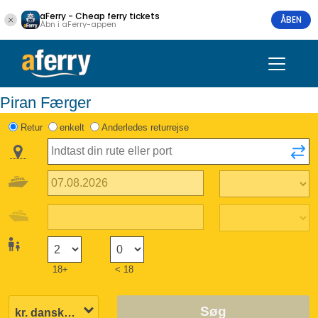
aFerry - Cheap ferry tickets
ÅBEN
Åbn i aFerry-appen
Piran Færger
Retur
enkelt
Anderledes returrejse
18+
< 18
Søg