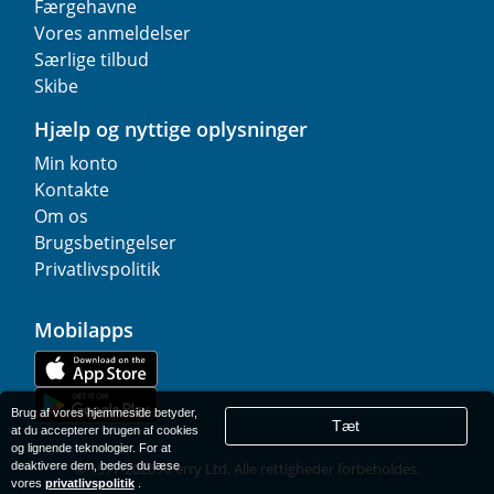
Færgehavne
Vores anmeldelser
Særlige tilbud
Skibe
Hjælp og nyttige oplysninger
Min konto
Kontakte
Om os
Brugsbetingelser
Privatlivspolitik
Mobilapps
Brug af vores hjemmeside betyder,
Tæt
at du accepterer brugen af cookies
og lignende teknologier. For at
deaktivere dem, bedes du læse
© 1977-
2026
AFerry Ltd. Alle rettigheder forbeholdes.
vores
privatlivspolitik
.