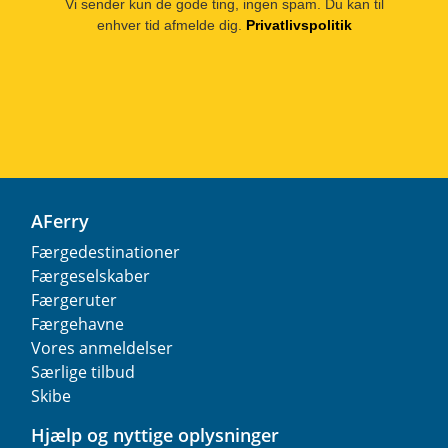
Vi sender kun de gode ting, ingen spam. Du kan til
enhver tid afmelde dig.
Privatlivspolitik
AFerry
Færgedestinationer
Færgeselskaber
Færgeruter
Færgehavne
Vores anmeldelser
Særlige tilbud
Skibe
Hjælp og nyttige oplysninger