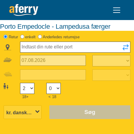
Porto Empedocle - Lampedusa færger
Retur
enkelt
Anderledes returrejse
18+
< 18
Søg