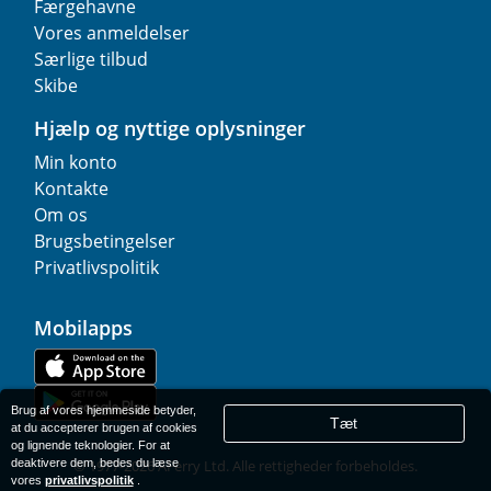
Færgehavne
Vores anmeldelser
Særlige tilbud
Skibe
Hjælp og nyttige oplysninger
Min konto
Kontakte
Om os
Brugsbetingelser
Privatlivspolitik
Mobilapps
Brug af vores hjemmeside betyder,
Tæt
at du accepterer brugen af cookies
og lignende teknologier. For at
deaktivere dem, bedes du læse
© 1977-
2026
AFerry Ltd. Alle rettigheder forbeholdes.
vores
privatlivspolitik
.