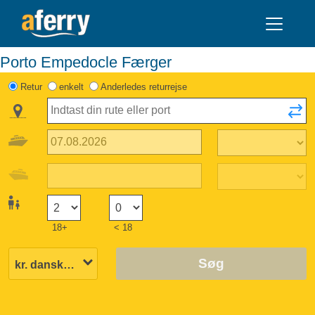
Porto Empedocle Færger
Retur
enkelt
Anderledes returrejse
18+
< 18
Søg