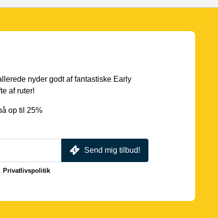
 allerede nyder godt af fantastiske Early
e af ruter!
å op til 25%
Send mig tilbud!
.
Privatlivspolitik