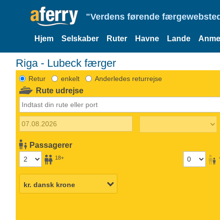
"Verdens førende færgewebsted
Hjem
Selskaber
Ruter
Havne
Lande
Anmel
Riga - Lubeck færger
Retur
enkelt
Anderledes returrejse
Rute udrejse
Passagerer
18+