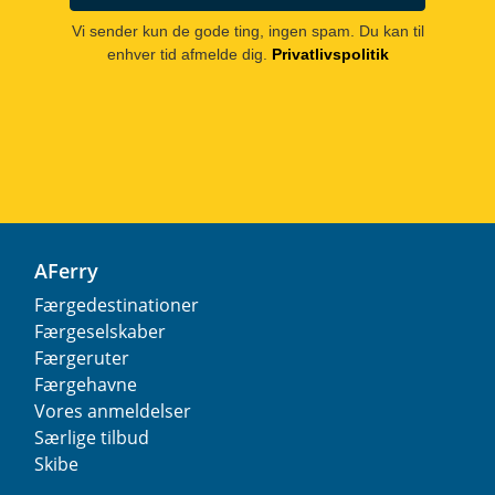
Vi sender kun de gode ting, ingen spam. Du kan til
enhver tid afmelde dig.
Privatlivspolitik
AFerry
Færgedestinationer
Færgeselskaber
Færgeruter
Færgehavne
Vores anmeldelser
Særlige tilbud
Skibe