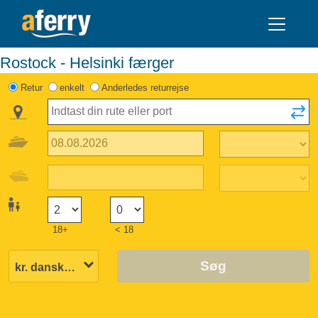
Rostock - Helsinki færger
Retur
enkelt
Anderledes returrejse
18+
< 18
Søg