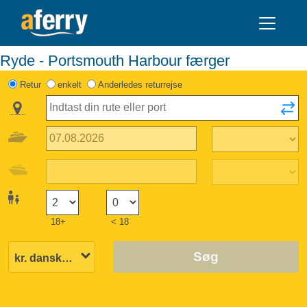
Ryde - Portsmouth Harbour færger
Retur
enkelt
Anderledes returrejse
18+
< 18
Søg