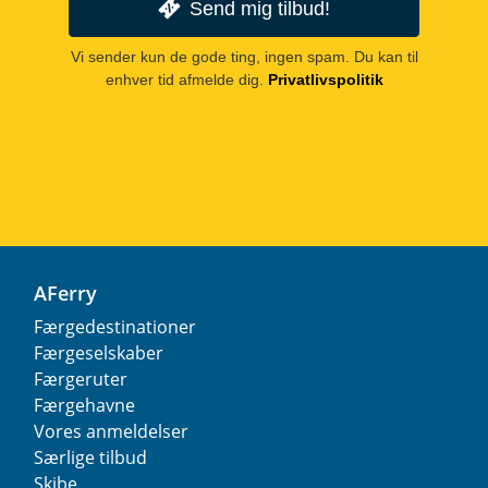
Send mig tilbud!
Vi sender kun de gode ting, ingen spam. Du kan til
enhver tid afmelde dig.
Privatlivspolitik
AFerry
Færgedestinationer
Færgeselskaber
Færgeruter
Færgehavne
Vores anmeldelser
Særlige tilbud
Skibe