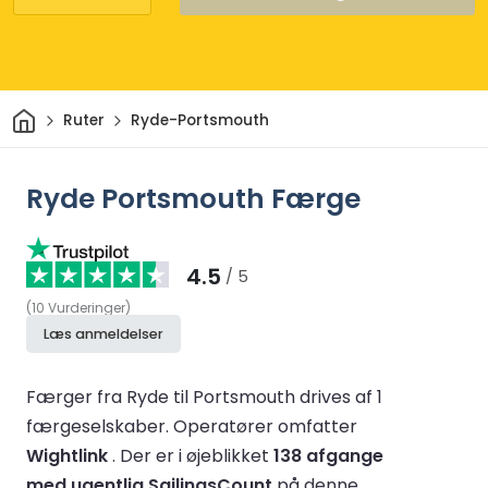
Hjem
Ruter
Ryde-Portsmouth
Ryde Portsmouth Færge
4.5
/ 5
(
10
Vurderinger
)
Læs anmeldelser
Færger fra Ryde til Portsmouth drives af 1
færgeselskaber.
Operatører omfatter
Wightlink
.
Der er i øjeblikket
138 afgange
med ugentlig SailingsCount
på denne