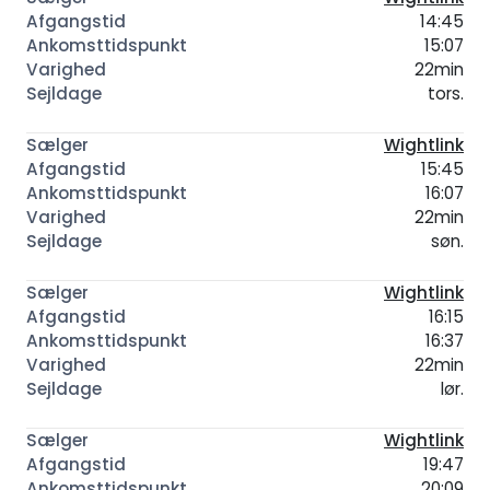
14:45
15:07
22min
tors.
Wightlink
15:45
16:07
22min
søn.
Wightlink
16:15
16:37
22min
lør.
Wightlink
19:47
20:09