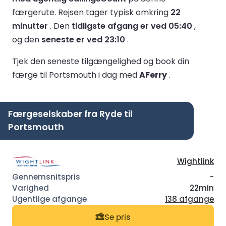
færgerute.
Rejsen tager typisk omkring
22
minutter
.
Den
tidligste afgang er ved 05:40
,
og den
seneste er ved 23:10
.
Tjek den seneste tilgængelighed og book din
færge til Portsmouth i dag med
AFerry
.
Færgeselskaber fra Ryde til
Portsmouth
Wightlink
-
22min
138 afgange
Se pris