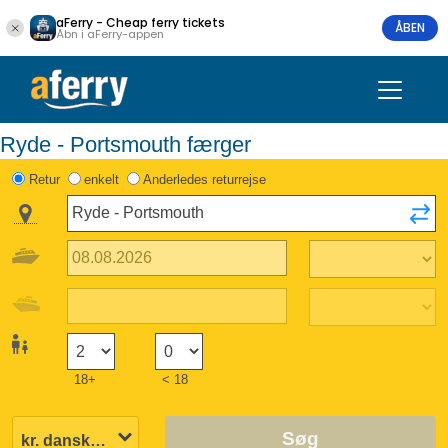
aFerry - Cheap ferry tickets
ÅBEN
Åbn i aFerry-appen
Ryde - Portsmouth færger
Retur
enkelt
Anderledes returrejse
18+
< 18
Søg