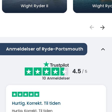
Wight Ryder II
Wight Ryd
Anmeldelser af Ryde-Portsmouth
4.5
/ 5
10
Anmeldelser
Hurtig. Korrekt. Til tiden
Hurtig. Korrekt. Til tiden