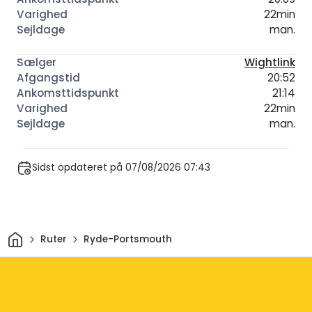
22min
man.
Wightlink
20:52
21:14
22min
man.
Sidst opdateret på 07/08/2026 07:43
Hjem
Ruter
Ryde-Portsmouth