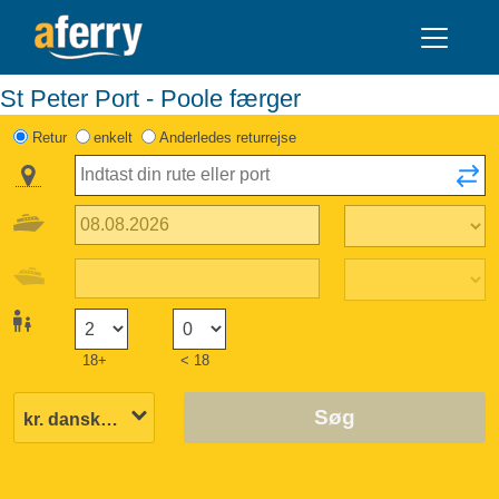
St Peter Port - Poole færger
Retur
enkelt
Anderledes returrejse
18+
< 18
Søg