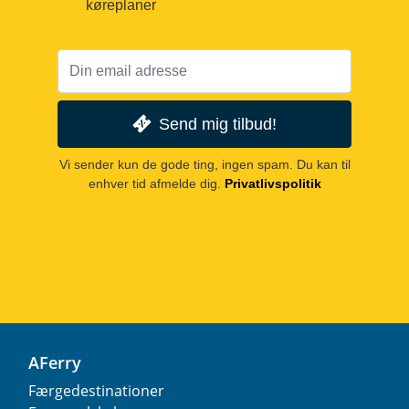
køreplaner
Send mig tilbud!
Vi sender kun de gode ting, ingen spam. Du kan til
enhver tid afmelde dig.
Privatlivspolitik
AFerry
Færgedestinationer