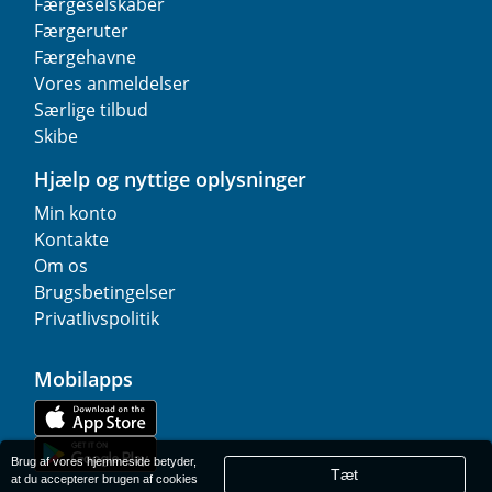
Færgeselskaber
Færgeruter
Færgehavne
Vores anmeldelser
Særlige tilbud
Skibe
Hjælp og nyttige oplysninger
Min konto
Kontakte
Om os
Brugsbetingelser
Privatlivspolitik
Mobilapps
Brug af vores hjemmeside betyder,
Tæt
at du accepterer brugen af cookies