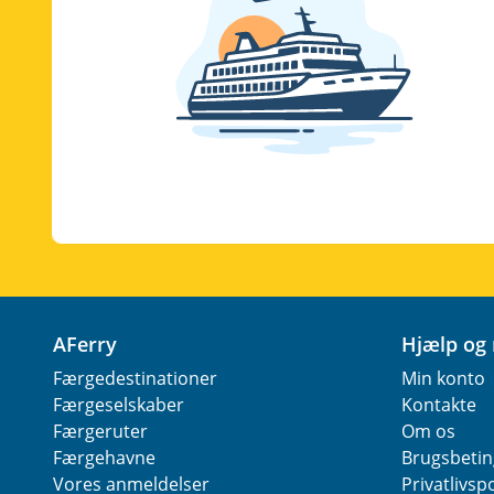
AFerry
Hjælp og
Færgedestinationer
Min konto
Færgeselskaber
Kontakte
Færgeruter
Om os
Færgehavne
Brugsbetin
Vores anmeldelser
Privatlivspo