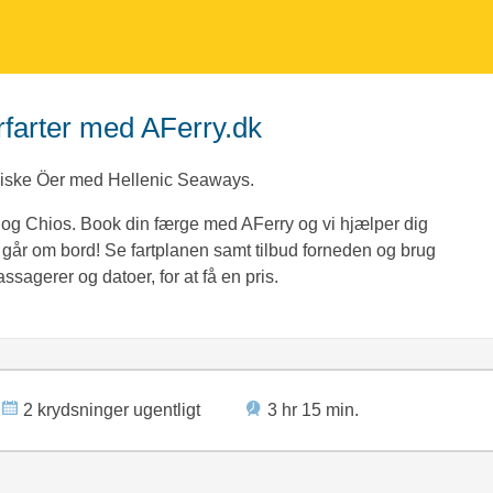
rfarter med AFerry.dk
äiske Öer med Hellenic Seaways.
 og Chios. Book din færge med AFerry og vi hjælper dig
du går om bord! Se fartplanen samt tilbud forneden og brug
ssagerer og datoer, for at få en pris.
2 krydsninger ugentligt
3 hr 15 min.