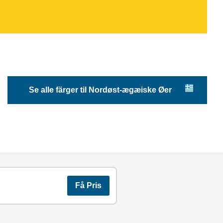
Se alle färger til Nordøst-ægæiske Øer
Få Pris