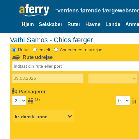
"Verdens førende færgewebsted
Hjem
Selskaber
Ruter
Havne
Lande
Anmel
Vathi Samos - Chios færger
Retur
enkelt
Anderledes returrejse
Rute udrejse
Passagerer
18+