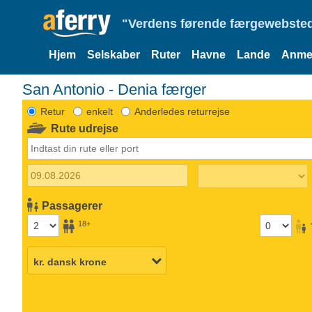
"Verdens førende færgewebsted
Hjem
Selskaber
Ruter
Havne
Lande
Anmel
San Antonio - Denia færger
Retur
enkelt
Anderledes returrejse
Rute udrejse
Passagerer
18+