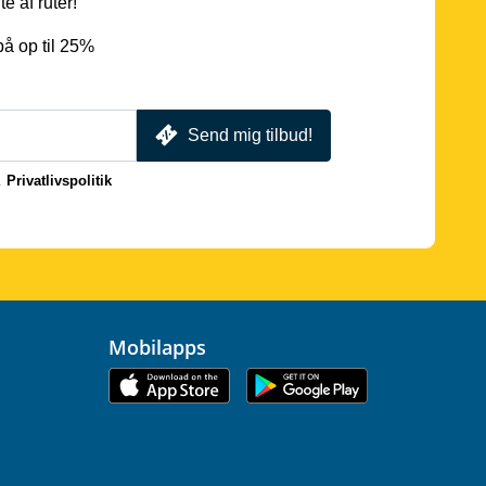
e af ruter!
å op til 25%
Send mig tilbud!
.
Privatlivspolitik
Mobilapps