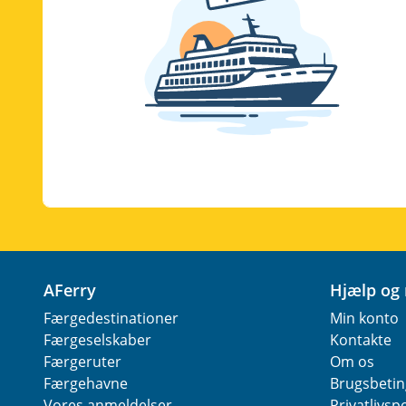
AFerry
Hjælp og
Færgedestinationer
Min konto
Færgeselskaber
Kontakte
Færgeruter
Om os
Færgehavne
Brugsbetin
Vores anmeldelser
Privatlivspo