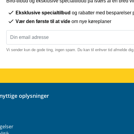
Bird-tilbud og eksklusive specialtilbud på tværs af en bred vift
Eksklusive specialtilbud
og rabatter med besparelser p
Vær den første til at vide
om nye køreplaner
Vi sender kun de gode ting, ingen spam. Du kan til enhver tid afmelde dig
 nyttige oplysninger
gelser
litik