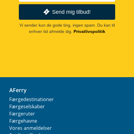
Send mig tilbud!
Vi sender kun de gode ting, ingen spam. Du kan til
enhver tid afmelde dig.
Privatlivspolitik
AFerry
Færgedestinationer
Færgeselskaber
Færgeruter
Færgehavne
Vores anmeldelser