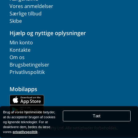
Vores anmeldelser
Særlige tilbud
Skibe
Hjælp og nyttige oplysninger
Min konto
Kontakte
Om os
Brugsbetingelser
Privatlivspolitik
Mobilapps
Brug af vores hjemmeside betyder,
Tæt
at du accepterer brugen af cookies
og lignende teknologier. For at
deaktivere dem, bedes du læse
© 1977-
2026
AFerry Ltd. Alle rettigheder forbeholdes.
vores
privatlivspolitik
.