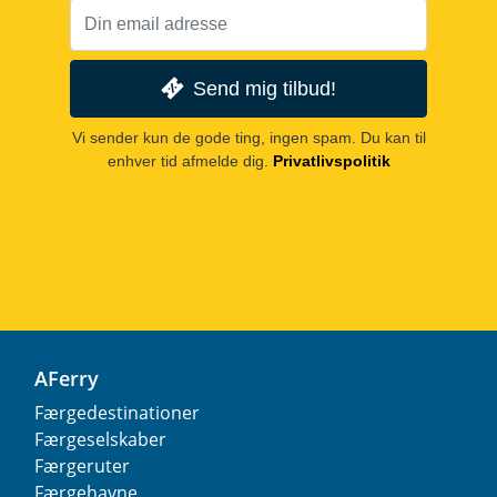
Send mig tilbud!
Vi sender kun de gode ting, ingen spam. Du kan til
enhver tid afmelde dig.
Privatlivspolitik
AFerry
Færgedestinationer
Færgeselskaber
Færgeruter
Færgehavne