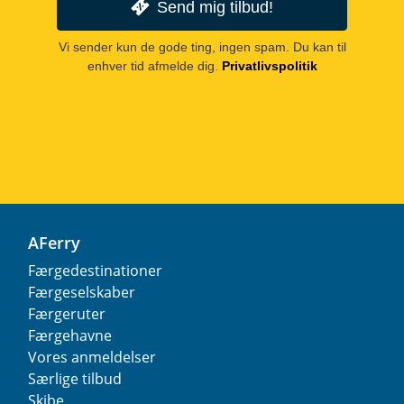
Send mig tilbud!
Vi sender kun de gode ting, ingen spam. Du kan til
enhver tid afmelde dig.
Privatlivspolitik
AFerry
Færgedestinationer
Færgeselskaber
Færgeruter
Færgehavne
Vores anmeldelser
Særlige tilbud
Skibe