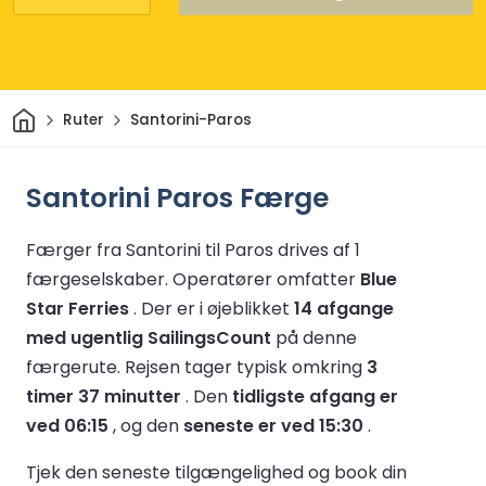
Hjem
Ruter
Santorini-Paros
Santorini Paros Færge
Færger fra Santorini til Paros drives af 1
færgeselskaber.
Operatører omfatter
Blue
Star Ferries
.
Der er i øjeblikket
14 afgange
med ugentlig SailingsCount
på denne
færgerute.
Rejsen tager typisk omkring
3
timer 37 minutter
.
Den
tidligste afgang er
ved 06:15
, og den
seneste er ved 15:30
.
Tjek den seneste tilgængelighed og book din