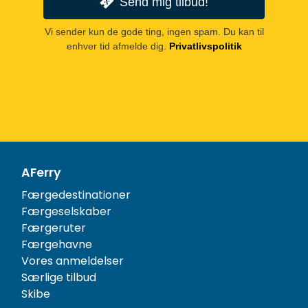
Send mig tilbud!
Vi sender kun de gode ting, ingen spam. Du kan til
enhver tid afmelde dig.
Privatlivspolitik
AFerry
Færgedestinationer
Færgeselskaber
Færgeruter
Færgehavne
Vores anmeldelser
Særlige tilbud
Skibe