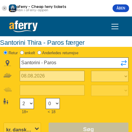
aFerry - Cheap ferry tickets
ÅBEN
Åbn i aFerry-appen
Santorini Thira - Paros færger
Retur
enkelt
Anderledes returrejse
18+
< 18
Søg