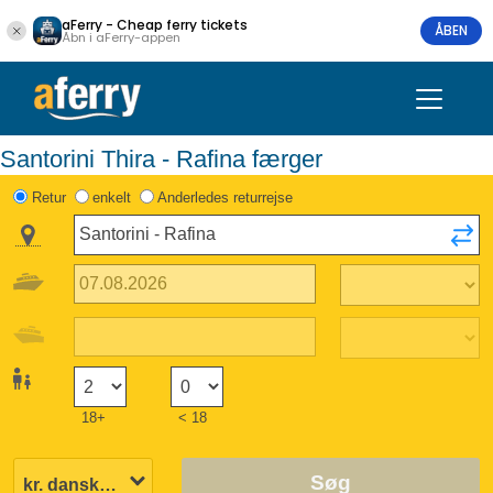
aFerry - Cheap ferry tickets
ÅBEN
Åbn i aFerry-appen
Santorini Thira - Rafina færger
Retur
enkelt
Anderledes returrejse
18+
< 18
Søg