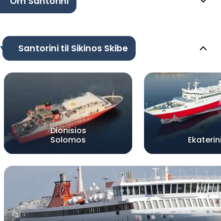
Om Santorini
Santorini til Sikinos Skibe
Dionisios
Solomos
Ekaterin