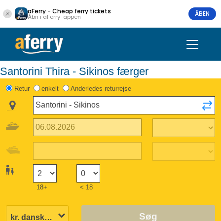
aFerry - Cheap ferry tickets
ÅBEN
Åbn i aFerry-appen
Santorini Thira - Sikinos færger
Retur
enkelt
Anderledes returrejse
18+
< 18
Søg