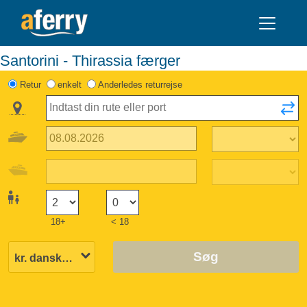
Santorini - Thirassia færger
Retur
enkelt
Anderledes returrejse
18+
< 18
Søg