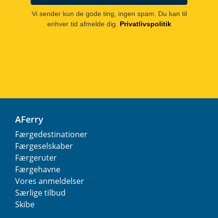
Vi sender kun de gode ting, ingen spam. Du kan til
enhver tid afmelde dig.
Privatlivspolitik
AFerry
Færgedestinationer
Færgeselskaber
Færgeruter
Færgehavne
Vores anmeldelser
Særlige tilbud
Skibe