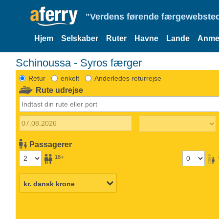
"Verdens førende færgewebsted
Hjem
Selskaber
Ruter
Havne
Lande
Anmel
Schinoussa - Syros færger
Retur
enkelt
Anderledes returrejse
Rute udrejse
Passagerer
18+