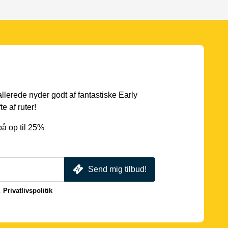
 allerede nyder godt af fantastiske Early
e af ruter!
å op til 25%
Send mig tilbud!
.
Privatlivspolitik