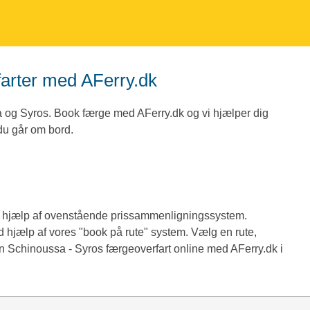
farter med AFerry.dk
a og Syros. Book færge med AFerry.dk og vi hjælper dig
 du går om bord.
ed hjælp af ovenstående prissammenligningssystem.
d hjælp af vores "book på rute" system. Vælg en rute,
en Schinoussa - Syros færgeoverfart online med AFerry.dk i