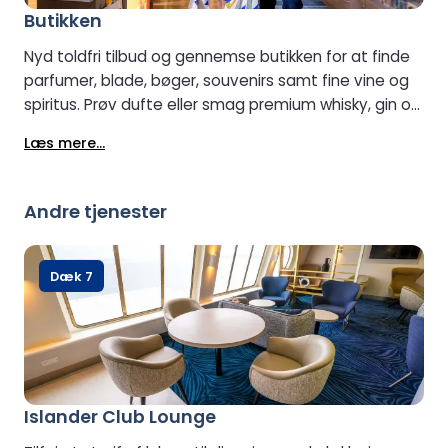
Butikken
Nyd toldfri tilbud og gennemse butikken for at finde
parfumer, blade, bøger, souvenirs samt fine vine og
spiritus. Prøv dufte eller smag premium whisky, gin og
spiritus for at finde din perfekte match. Lige udenfor
Læs mere...
tilbyder delikatesseforretningen friske regionale
produkter, snacks og drikkevarer.
Andre tjenester
Dæk 7
Islander Club Lounge