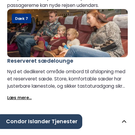
passagererne kan nyde rejsen udendørs.
Dæk 7
Reserveret sædelounge
Nyd et dedikeret område ombord til afslapning med
et reserveret sæde. Store, komfortable sæder har
justerbare lænestole, og sikker tastaturadgang sikrer
en privat og problemfri oplevelse under hele din
Læs mere...
rejse.
Condor Islander Tjenester