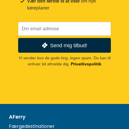
Vær den første til at vide
om nye
køreplaner
Send mig tilbud!
Vi sender kun de gode ting, ingen spam. Du kan til
enhver tid afmelde dig.
Privatlivspolitik
AFerry
Færgedestinationer