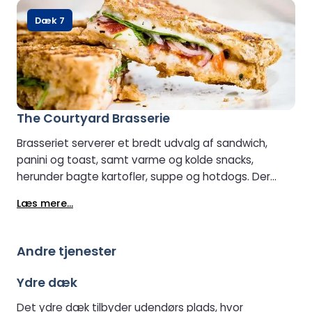
Dæk 7
The Courtyard Brasserie
Brasseriet serverer et bredt udvalg af sandwich,
panini og toast, samt varme og kolde snacks,
herunder bagte kartofler, suppe og hotdogs. Der
findes også et udvalg af varme og kolde drikke,
Læs mere...
hvilket gør det til et nemt og indbydende sted at
nyde et måltid eller en hurtig bid mad under din
overfart.
Andre tjenester
Ydre dæk
Det ydre dæk tilbyder udendørs plads, hvor