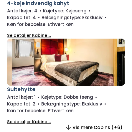
4-køje indvendig kahyt
Antal køjer:
4
•
Køjetype:
Køjeseng
•
Kapacitet:
4
•
Belægningstype:
Eksklusiv
•
Køn for beboelse:
Ethvert køn
Se detaljer Kabine ...
Suitehytte
Antal køjer:
1
•
Køjetype:
Dobbeltseng
•
Kapacitet:
2
•
Belægningstype:
Eksklusiv
•
Køn for beboelse:
Ethvert køn
Se detaljer Kabine ...
Vis mere Cabins (+6)