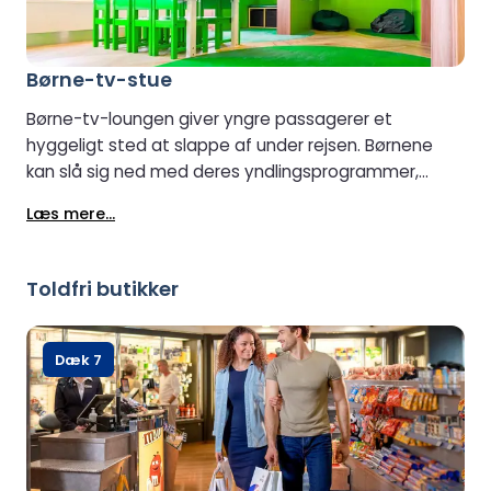
Børne-tv-stue
Børne-tv-loungen giver yngre passagerer et
hyggeligt sted at slappe af under rejsen. Børnene
kan slå sig ned med deres yndlingsprogrammer,
slappe af i komfortable omgivelser og nyde en rolig
Læs mere...
pause fra rejsens spænding. Det er et ideelt sted for
familier, der søger lidt stille underholdning undervejs.
Toldfri butikker
Dæk 7