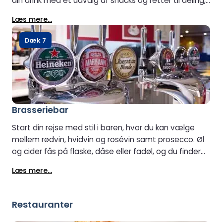
din drink med et udvalg af snacks og retter til deling,
og skab et afslappet og behageligt sted at læne sig
Læs mere...
tilbage og nyde rejsen.
Dæk 7
Brasseriebar
Start din rejse med stil i baren, hvor du kan vælge
mellem rødvin, hvidvin og rosévin samt prosecco. Øl
og cider fås på flaske, dåse eller fadøl, og du finder
også et udvalg af spiritus og forfriskende sodavand.
Læs mere...
Nyd en afslappet drink, mens din rejse går i gang.
Restauranter