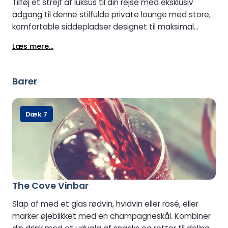
Tilføj et strejf af luksus til din rejse med eksklusiv
adgang til denne stilfulde private lounge med store,
komfortable siddepladser designet til maksimal
afslapning. Bemærk venligst, at dette område ikke er
Læs mere...
tilgængeligt for kørestolsbrugere.
Barer
Dæk 7
The Cove Vinbar
Slap af med et glas rødvin, hvidvin eller rosé, eller
marker øjeblikket med en champagneskål. Kombiner