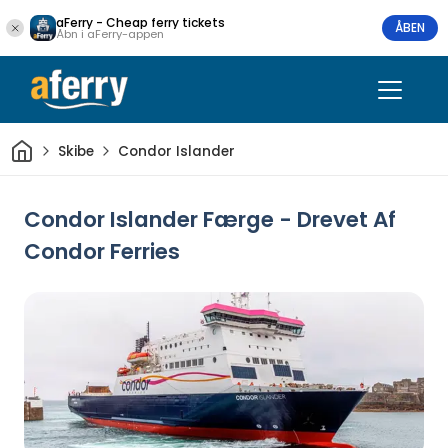
aFerry - Cheap ferry tickets
ÅBEN
Åbn i aFerry-appen
Hjem
Skibe
Condor Islander
Condor Islander Færge - Drevet Af
Condor Ferries