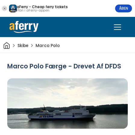
aFerry - Cheap ferry tickets
ÅBEN
Åbn i aFerry-appen
Hjem
Skibe
Marco Polo
Marco Polo Færge - Drevet Af DFDS