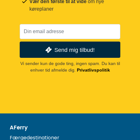
Vær den første til at vide
om nye
køreplaner
Send mig tilbud!
Vi sender kun de gode ting, ingen spam. Du kan til
enhver tid afmelde dig.
Privatlivspolitik
AFerry
Færgedestinationer