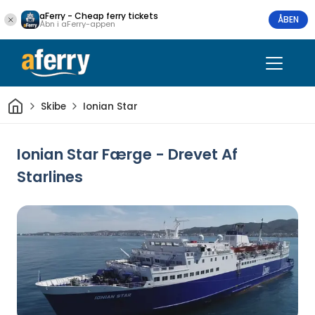
aFerry - Cheap ferry tickets
ÅBEN
Åbn i aFerry-appen
Hjem
Skibe
Ionian Star
Ionian Star Færge - Drevet Af
Starlines