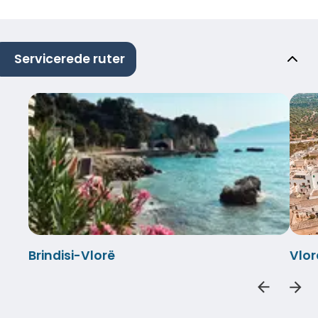
Servicerede ruter
Brindisi-Vlorë
Vlor