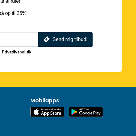
e af ruter!
å op til 25%
Send mig tilbud!
.
Privatlivspolitik
Mobilapps