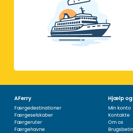
AFerry
Hjælp og
Færgedestinationer
Min konto
Færgeselskaber
Kontakte
Færgeruter
Om os
Færgehavne
Brugsbetin