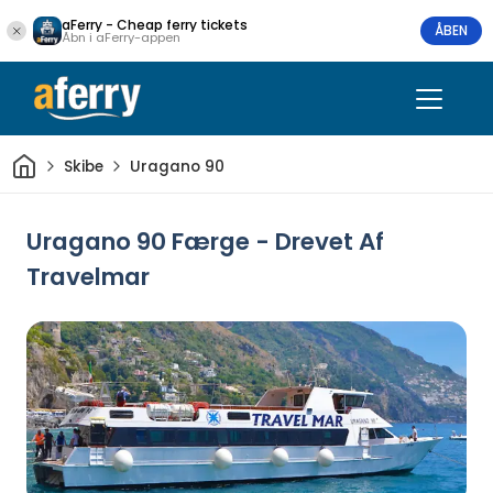
aFerry - Cheap ferry tickets
ÅBEN
Åbn i aFerry-appen
Hjem
Skibe
Uragano 90
Uragano 90 Færge - Drevet Af
Travelmar